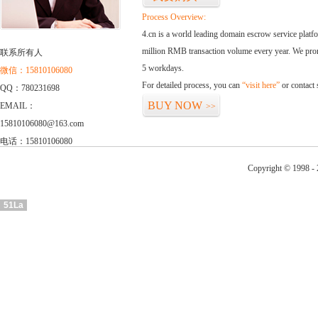
Process Overview:
4.cn is a world leading domain escrow service plat
million RMB transaction volume every year. We promi
联系所有人
5 workdays.
微信：15810106080
For detailed process, you can
“visit here”
or contact
QQ：780231698
BUY NOW
EMAIL：
>>
15810106080@163.com
电话：15810106080
Copyright © 1998 - 
51La