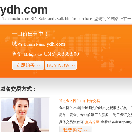
ydh.com
The domain is on BIN Sales and available for purchase. 您访问的
一口价出售中！
域名
ydh.com
Domain Name:
售价
CNY 888888.00
Listing Price:
立即购买
BUY NOW
>>
>>
域名交易方式：
通过金名网(4.cn) 中介交易
金名网(4.cn)是全球领先的域名交易服务机
简单、安全、专业的第三方服务！ 为了保证交
具体交易流程可
“点击这里”
查看或咨询support@
我要购买
>>